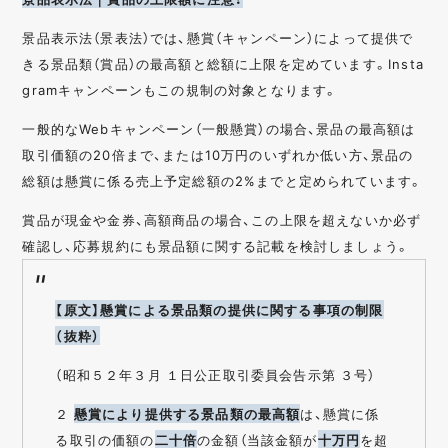
景品表示法（景表法）では、懸賞（キャンペーン）によって提供で
きる景品類（賞品）の最高額と総額に上限を定めています。Insta
gramキャンペーンもこの規制の対象となります。
一般的なWebキャンペーン（一般懸賞）の場合、景品の最高額は
取引価額の20倍まで、または10万円のいずれか低い方、景品の
総額は懸賞に係る売上予定総額の2%までと定められています。
賞品が現金や金券、高額商品の場合、この上限を超えないか必ず
確認し、応募規約にも景品額に関する記載を検討しましょう。
【原文】懸賞による景品類の提供に関する事項の制限
（抜粋）
（昭和５２年３月 １日公正取引委員会告示第 ３号）
２
懸賞により提供する景品類の最高額
は、懸賞に係
る取引の価額の
二十倍
の金額（当該金額が
十万円
を超