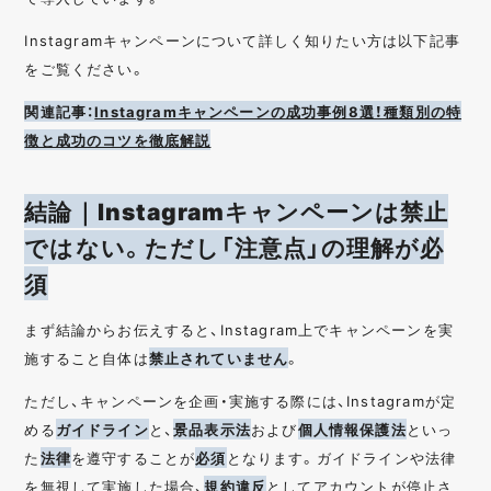
Instagramキャンペーンについて詳しく知りたい方は以下記事
をご覧ください。
関連記事：
Instagramキャンペーンの成功事例8選！種類別の特
徴と成功のコツを徹底解説
結論｜Instagramキャンペーンは禁止
ではない。ただし「注意点」の理解が必
須
まず結論からお伝えすると、Instagram上でキャンペーンを実
施すること自体は
禁止されていません
。
ただし、キャンペーンを企画・実施する際には、Instagramが定
める
ガイドライン
と、
景品表示法
および
個人情報保護法
といっ
た
法律
を遵守することが
必須
となります。ガイドラインや法律
を無視して実施した場合、
規約違反
としてアカウントが停止さ