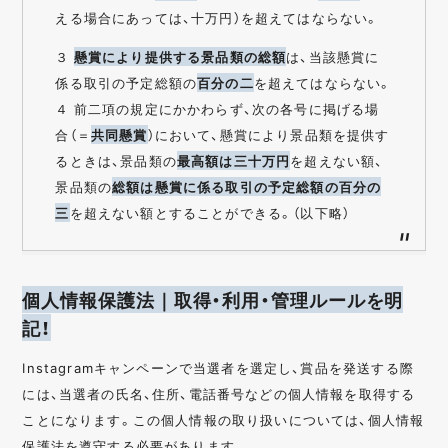
える場合にあっては、十万円）を超えてはならない。
３
懸賞により提供する景品類の総額
は、当該懸賞に
係る取引の予定総額の
百分の二
を超えてはならない。
４ 前二項の規定にかかわらず、次の各号に掲げる場
合（＝
共同懸賞
）において、懸賞により景品類を提供す
るときは、景品類の
最高額は三十万円
を超えない額、
景品類の
総額は懸賞に係る取引の予定総額の百分の
三
を超えない額とすることができる。（以下略）
個人情報保護法｜取得・利用・管理ルールを明
記！
Instagramキャンペーンで当選者を選定し、賞品を発送する際
には、当選者の氏名、住所、電話番号などの個人情報を取得する
ことになります。この個人情報の取り扱いについては、個人情報
保護法を遵守する必要があります。