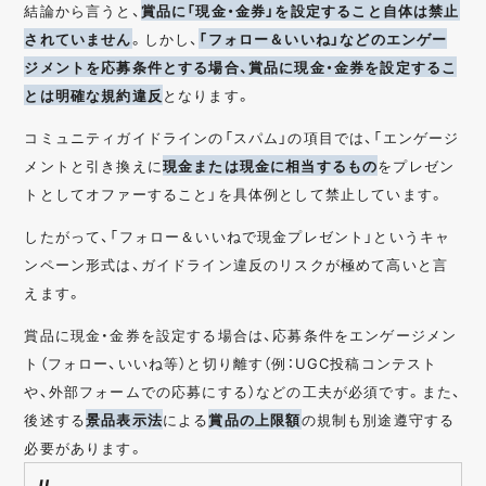
結論から言うと、
賞品に「現金・金券」を設定すること自体は禁止
されていません
。しかし、
「フォロー＆いいね」などのエンゲー
ジメントを応募条件とする場合、賞品に現金・金券を設定するこ
とは明確な規約違反
となります。
コミュニティガイドラインの「スパム」の項目では、「エンゲージ
メントと引き換えに
現金または現金に相当するもの
をプレゼン
トとしてオファーすること」を具体例として禁止しています。
したがって、「フォロー＆いいねで現金プレゼント」というキャ
ンペーン形式は、ガイドライン違反のリスクが極めて高いと言
えます。
賞品に現金・金券を設定する場合は、応募条件をエンゲージメン
ト（フォロー、いいね等）と切り離す（例：UGC投稿コンテスト
や、外部フォームでの応募にする）などの工夫が必須です。また、
後述する
景品表示法
による
賞品の上限額
の規制も別途遵守する
必要があります。