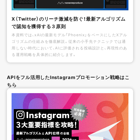
X（Twitter）のリーチ激減を防ぐ！最新アルゴリズム
で認知を獲得する３原則
本資料では、xAIの最新モデル「Phoenix」をベースにしたXアル
ゴリズムの仕組みを徹底解説。従来の小手先テクニックでは通
用しない時代において、AIに評価される投稿設計と、再現性のあ
る運用戦略を具体的に紹介します。
APIをフル活用したInstagramプロモーション戦略はこ
ちら