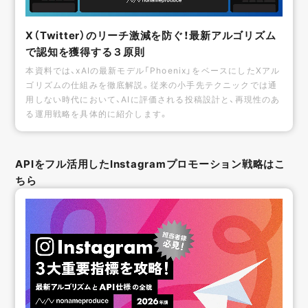
X（Twitter）のリーチ激減を防ぐ！最新アルゴリズム
で認知を獲得する３原則
本資料では、xAIの最新モデル「Phoenix」をベースにしたXアル
ゴリズムの仕組みを徹底解説。従来の小手先テクニックでは通
用しない時代において、AIに評価される投稿設計と、再現性のあ
る運用戦略を具体的に紹介します。
APIをフル活用したInstagramプロモーション戦略はこ
ちら