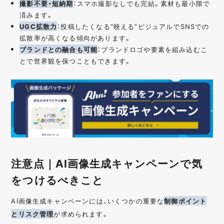
撮影不要・短納期
：スマホ撮影なしでも完結。素材も最小限で
済みます。
UGC拡散力
：投稿したくなる“映える”ビジュアルでSNSでの
拡散率が高くなる傾向があります。
ブランドとの融合も可能
：ブランドロゴや要素を組み込むこ
とで世界観を保つこともできます。
注意点｜AI画像生成キャンペーンで気
をつけるべきこと
AI画像生成キャンペーンには、いくつかの重要な
制御ポイント
とリスク管理
が求められます。