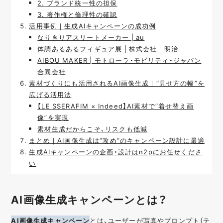
2. ブランド統一性の担保
3. 著作権と倫理性の確認
活用事例｜生成AIキャンペーンの成功例
なりきりアスリートメーカー | au
体調あるあるフィギュア展 | 株式会社 明治
AIBOU MAKER | モトローラ・モビリティ・ジャパン
合同会社
素材づくりにも活用されるAI画像生成｜“見せ方の幅”を
広げる活用法
【LE SSERAFIM × Indeed】AI素材で“着せ替え画
像”を実現
素材生成だからこそ、リスクも低減
まとめ｜AI画像生成は“攻め”のキャンペーン設計に最適
生成AIキャンペーンの企画・設計はn2pにお任せくださ
い
AI画像生成キャンペーンとは？
AI画像生成キャンペーン
とは、ユーザーが写真やプロンプト（テ