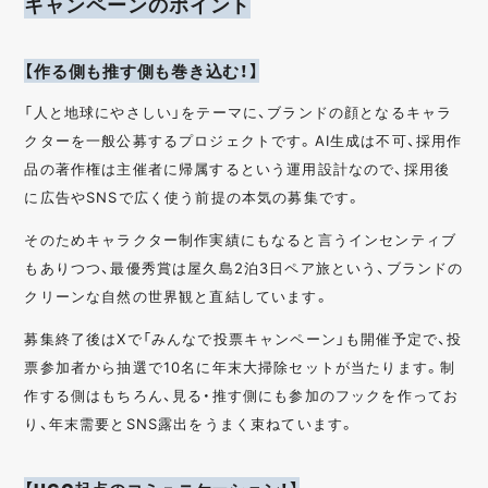
キャンペーンのポイント
【作る側も推す側も巻き込む！】
「人と地球にやさしい」をテーマに、ブランドの顔となるキャラ
クターを一般公募するプロジェクトです。AI生成は不可、採用作
品の著作権は主催者に帰属するという運用設計なので、採用後
に広告やSNSで広く使う前提の本気の募集です。
そのためキャラクター制作実績にもなると言うインセンティブ
もありつつ、最優秀賞は屋久島2泊3日ペア旅という、ブランドの
クリーンな自然の世界観と直結しています。
募集終了後はXで「みんなで投票キャンペーン」も開催予定で、投
票参加者から抽選で10名に年末大掃除セットが当たります。制
作する側はもちろん、見る・推す側にも参加のフックを作ってお
り、年末需要とSNS露出をうまく束ねています。