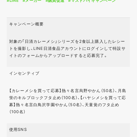
#LINE
#メーカー
#購買促進
#マストバイキャンペーン
キャンペーン概要
対象の「日清カレーメシ」シリーズを2食以上購入したレシー
トを撮影し、LINE日清食品アカウントにログインして特設サ
イトのフォームからアップロードすると応募完了。
インセンティブ
【カレーメシを買って応募】熱々名言烏野やかん（50名）、月島
蛍のキルブロックフタ止め（100名）、【ハヤシメシを買って応
募】熱々名言白鳥沢学園やかん（50名）、天童覚のフタ止め
（100名）
使用SNS