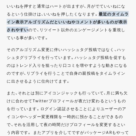
いいねを押すと通常はハートが出ますが、月がでていいねにな
るという仕掛けは、いいねを押したくなります。
最近のタイムラ
イン表示アルゴリズムだといいねやコメントが多いものが表示
されやすい
ので、リツイート以外のエンゲージメントを重視し
ている事が多いです。
そのアルゴリズム変更に伴いハッシュタグ投稿ではなく、ハッ
シュタグリプライを行っています。ハッシュタグ投稿を促すも
のはトレンド入りを狙ったり口コミを増やすような動きになる
のですが、リプライを行うことで自身の親投稿をタイムライン
に出させるように仕向けてます。
また、それとは別にアイコンジャックも行っていて、月に満ち欠
けに合わせてTwitterプロフィールが夜だけ変わるというもの
を行っています。ログイン認証させることによりユーザーのア
イコンやヘッダー変更権限を一時的に預かることができるの
で、それを活用して夜の時間だけプロフィールを変更するとい
う内容です。 またアプリを介してですがパッケージARもやって