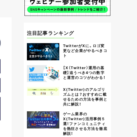
注目記事ランキング
TwitterがXに。ロゴ変
更など企業がやるべきコ
ト
【X（Twitter）運用の基
礎】追うべき4つの数字
と運営のコツがわかる！
X(Twitter)のアルゴリ
ズムとは？おすすめに載
せるための方法を事例と
共に解説！
ゲーム業界の
X(Twitter)活用事例５
選！ファンコミュニティ
を熱狂させる方法を徹底
解説！