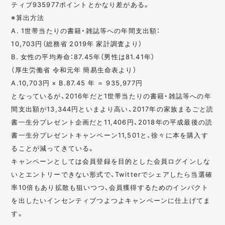
ティブ935977ポイントとかなり差がある。
※算出方法
A. 1世帯当たりの書籍・雑誌等への年間支出額：
10,703円（総務省 2019年 家計調査より）
B. 女性の平均寿命：87.45年（男性は81.41年）
（厚生労働省 令和元年 簡易生命表より）
A.10,703円 × B.87.45 年 ＝ 935,977円
となっているが、2016年だと1世帯当たりの書籍・雑誌等への年
間支出額が13,344円といまより高い、2017年の家族まるごと読
書一生分プレゼント企画だと11,406円、2018年の平成最後の読
書一生分プレゼントキャンペーン11,501と、徐々に本を購入す
ることが減ってきている。
キャンペーンとしては会員登録を目的とした会員ログインしな
いとエントリーできない形式で、Twitterでシェアしたら当選確
率10倍もあり拡散も狙いつつ、会員獲得するためのインパクト
を出したいインセンティブつよつよキャンペーンに仕上げてま
す。