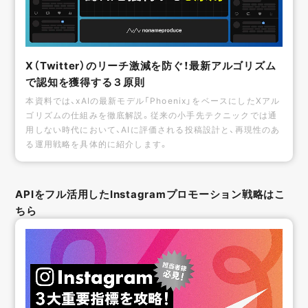
X（Twitter）のリーチ激減を防ぐ！最新アルゴリズム
で認知を獲得する３原則
本資料では、xAIの最新モデル「Phoenix」をベースにしたXアル
ゴリズムの仕組みを徹底解説。従来の小手先テクニックでは通
用しない時代において、AIに評価される投稿設計と、再現性のあ
る運用戦略を具体的に紹介します。
APIをフル活用したInstagramプロモーション戦略はこ
ちら