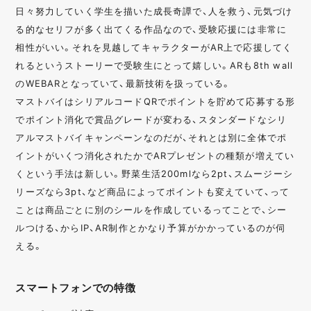
日々努力していく学生を描いた成長奇譚で、人を救う、元気づけ
る的なセリフが多く出てくる作品なので、受験応援には非常に
相性がいい。それを見越してキャラクターがAR上で応援してく
れるというストーリーで受験生にとって嬉しい。ARも8th wall
のWEBARとなっていて、最新技術を扱っている。
マストバイはシリアルコードQRでポイントを貯めて応募する形
でポイント消化で賞品グレードが変わる、スタンダードなシリ
アルマストバイキャンペーンなのだが、それとは別に全体でポ
イントがいくつ消化されたかでARプレゼントの種類が増えてい
くという手法は新しい。野菜生活200mlなら2pt、スムージーシ
リーズなら3pt、など商品によってポイントも変えていて、って
ことは商品ごとに別のシールを作成しているってことで、シー
ルつける、からIP、AR制作とかなり予算がかかっているのが伺
える。
スマートフォンでの特徴