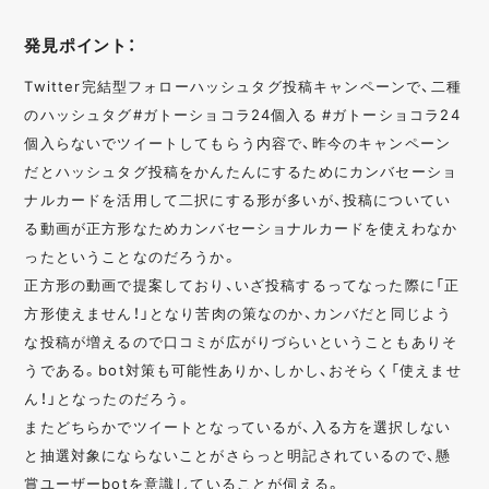
発見ポイント：
Twitter完結型フォローハッシュタグ投稿キャンペーンで、二種
のハッシュタグ#ガトーショコラ24個入る #ガトーショコラ24
個入らないでツイートしてもらう内容で、昨今のキャンペーン
だとハッシュタグ投稿をかんたんにするためにカンバセーショ
ナルカードを活用して二択にする形が多いが、投稿についてい
る動画が正方形なためカンバセーショナルカードを使えわなか
ったということなのだろうか。
正方形の動画で提案しており、いざ投稿するってなった際に「正
方形使えません！」となり苦肉の策なのか、カンバだと同じよう
な投稿が増えるので口コミが広がりづらいということもありそ
うである。bot対策も可能性ありか、しかし、おそらく「使えませ
ん！」となったのだろう。
またどちらかでツイートとなっているが、入る方を選択しない
と抽選対象にならないことがさらっと明記されているので、懸
賞ユーザーbotを意識していることが伺える。