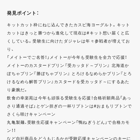
発見ポイント：
キットカット枠にねじ込んできたカスピ海ヨーグルト。キット
カットはきっと勝つから進化して現在は#キット想い届くと広
くしている。受験生に向けたダジャレは年々参戦者が増えてお
り、
「メイトーでご名答！」メイトーが今年も受験生を全力で応援！
メイトーのカスタードプリン『受カッタド～プリン』 北海道か
ぼちゃプリン『勝ぼちゃプリン』 とろけるなめらかプリン『とろ
けるなめら解答プリン』カスタードを受カッタド～にするあた
り豪腕だ。
飲食の幸楽苑は今年も頑張る受験生を応援！合格祈願商品「あっ
さり通過そば」とゲン担ぎの一杯リプトンは#おまもリプトンで
さくら咲けキャンペーン
丸亀製麺、受験生応援キャンペーン「鴨ねぎうどん」で合格カモ
ン！！
など自社商品をどうもじるかが受験応援キャンペーンのキーに