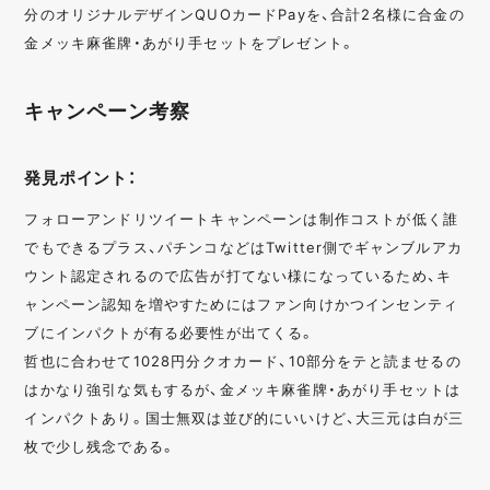
分のオリジナルデザインQUOカードPayを、合計2名様に合金の
金メッキ麻雀牌・あがり手セットをプレゼント。
キャンペーン考察
発見ポイント：
フォローアンドリツイートキャンペーンは制作コストが低く誰
でもできるプラス、パチンコなどはTwitter側でギャンブルアカ
ウント認定されるので広告が打てない様になっているため、キ
ャンペーン認知を増やすためにはファン向けかつインセンティ
ブにインパクトが有る必要性が出てくる。
哲也に合わせて1028円分クオカード、10部分をテと読ませるの
はかなり強引な気もするが、金メッキ麻雀牌・あがり手セットは
インパクトあり。国士無双は並び的にいいけど、大三元は白が三
枚で少し残念である。