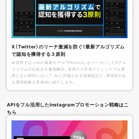
X（Twitter）のリーチ激減を防ぐ！最新アルゴリズム
で認知を獲得する３原則
本資料では、xAIの最新モデル「Phoenix」をベースにしたXアル
ゴリズムの仕組みを徹底解説。従来の小手先テクニックでは通
用しない時代において、AIに評価される投稿設計と、再現性のあ
る運用戦略を具体的に紹介します。
APIをフル活用したInstagramプロモーション戦略はこ
ちら