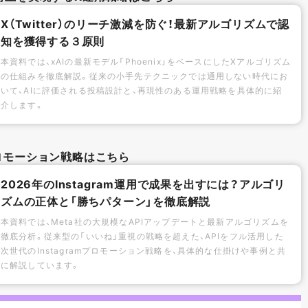
X（Twitter）のリーチ激減を防ぐ！最新アルゴリズムで認
知を獲得する３原則
本資料では、xAIの最新モデル「Phoenix」をベースにしたXアルゴリズム
の仕組みを徹底解説。従来の小手先テクニックでは通用しない時代にお
いて、AIに評価される投稿設計と、再現性のある運用戦略を具体的に紹
介します。
mプロモーション戦略はこちら
2026年のInstagram運用で成果を出すには？アルゴリ
ズムの正体と「勝ちパターン」を徹底解説
本資料では、Meta社の大規模なAPIアップデートと最新アルゴリズムを
徹底分析。従来型の「いいね」重視の戦略を超えた、APIをフル活用した
次世代のInstagramプロモーション戦略を、具体的な仕掛けや事例と共
に解説しています。