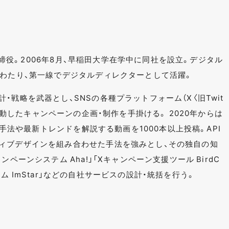
表取締役。2006年8月、早稲田大学在学中に同社を設立。デジタル
にわたり、第一線でデジタルディレクターとして活躍。
・戦略を武器とし、SNSの各種プラットフォーム（X〈旧Twit
など）と連動したキャンペーンの企画・制作を手掛ける。 2020年からは
ンの手法や最新トレンドを解説する動画を1000本以上投稿。API
ィブデザインを組み合わせた手法を強みとし、その独自の知
ペーンシステム Aha!」「Xキャンペーン支援ツール BirdC
システム ImStar」などの自社サービスの設計・統括を行う。