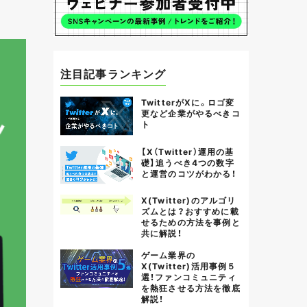
注目記事ランキング
TwitterがXに。ロゴ変
更など企業がやるべきコ
ト
【X（Twitter）運用の基
礎】追うべき4つの数字
と運営のコツがわかる！
X(Twitter)のアルゴリ
ズムとは？おすすめに載
せるための方法を事例と
共に解説！
ゲーム業界の
X(Twitter)活用事例５
選！ファンコミュニティ
を熱狂させる方法を徹底
解説！