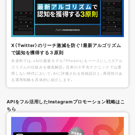
X（Twitter）のリーチ激減を防ぐ！最新アルゴリズム
で認知を獲得する３原則
本資料では、xAIの最新モデル「Phoenix」をベースにしたXアル
ゴリズムの仕組みを徹底解説。従来の小手先テクニックでは通
用しない時代において、AIに評価される投稿設計と、再現性のあ
る運用戦略を具体的に紹介します。
APIをフル活用したInstagramプロモーション戦略はこ
ちら