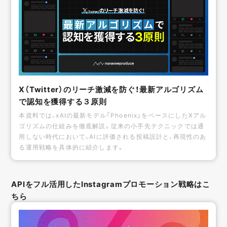
X（Twitter）のリーチ激減を防ぐ！最新アルゴリズム
で認知を獲得する３原則
本資料では、xAIの最新モデル「Phoenix」をベースにしたXアル
ゴリズムの仕組みを徹底解説。従来の小手先テクニックでは通
用しない時代において、AIに評価される投稿設計と、再現性のあ
る運用戦略を具体的に紹介します。
APIをフル活用したInstagramプロモーション戦略はこ
ちら