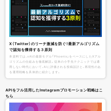
X（Twitter）のリーチ激減を防ぐ！最新アルゴリズム
で認知を獲得する３原則
本資料では、xAIの最新モデル「Phoenix」をベースにしたXアル
ゴリズムの仕組みを徹底解説。従来の小手先テクニックでは通
用しない時代において、AIに評価される投稿設計と、再現性のあ
る運用戦略を具体的に紹介します。
APIをフル活用したInstagramプロモーション戦略はこ
ちら