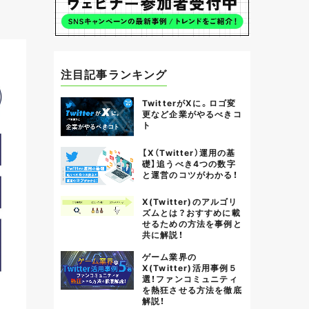
注目記事ランキング
TwitterがXに。ロゴ変
更など企業がやるべきコ
ト
【X（Twitter）運用の基
礎】追うべき4つの数字
と運営のコツがわかる！
X(Twitter)のアルゴリ
ズムとは？おすすめに載
せるための方法を事例と
共に解説！
ゲーム業界の
X(Twitter)活用事例５
選！ファンコミュニティ
を熱狂させる方法を徹底
解説！