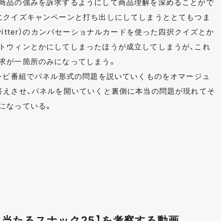
商品の強みを訴求するようにして商品理解を深めることがで
にクイズキャンペーンと打ち出しにしてしまうととてもつま
itter）のカンバセーショナルカードを使った四択クイズとか
トウィンとかにしてしまったほうが成立してしまうが、これ
求が一箇所のみになってしまう。
テレビ番組でパネル形式の問題を説いていくものをオマージュ
答えさせ、パネルを開いていくと裏側に本当の問題が現れてそ
になっている。
に当たるスナック25】を考察する動画