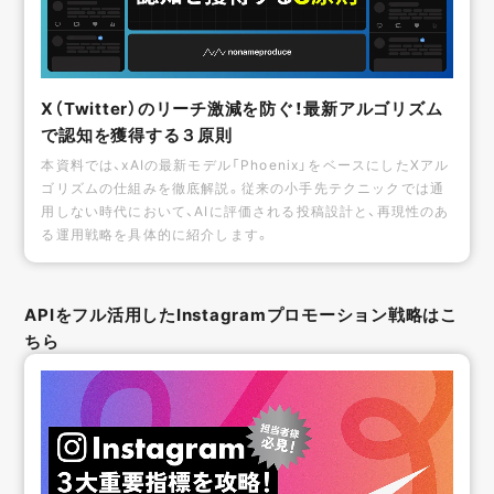
X（Twitter）のリーチ激減を防ぐ！最新アルゴリズム
で認知を獲得する３原則
本資料では、xAIの最新モデル「Phoenix」をベースにしたXアル
ゴリズムの仕組みを徹底解説。従来の小手先テクニックでは通
用しない時代において、AIに評価される投稿設計と、再現性のあ
る運用戦略を具体的に紹介します。
APIをフル活用したInstagramプロモーション戦略はこ
ちら