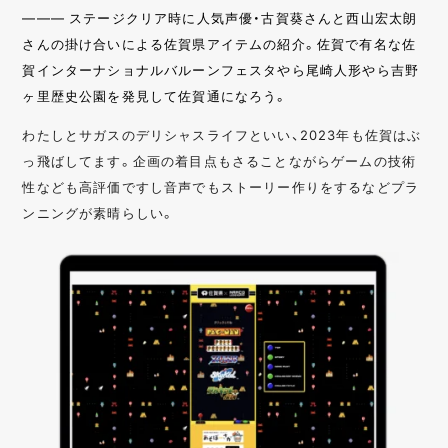
——— ステージクリア時に人気声優・古賀葵さんと西山宏太朗
さんの掛け合いによる佐賀県アイテムの紹介。佐賀で有名な佐
賀インターナショナルバルーンフェスタやら尾崎人形やら吉野
ヶ里歴史公園を発見して佐賀通になろう。
わたしとサガスのデリシャスライフといい、2023年も佐賀はぶ
っ飛ばしてます。企画の着目点もさることながらゲームの技術
性なども高評価ですし音声でもストーリー作りをするなどプラ
ンニングが素晴らしい。