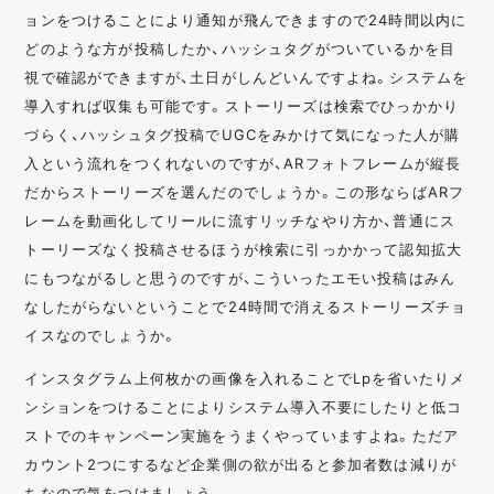
ョンをつけることにより通知が飛んできますので24時間以内に
どのような方が投稿したか、ハッシュタグがついているかを目
視で確認ができますが、土日がしんどいんですよね。システムを
導入すれば収集も可能です。ストーリーズは検索でひっかかり
づらく、ハッシュタグ投稿でUGCをみかけて気になった人が購
入という流れをつくれないのですが、ARフォトフレームが縦長
だからストーリーズを選んだのでしょうか。この形ならばARフ
レームを動画化してリールに流すリッチなやり方か、普通にス
トーリーズなく投稿させるほうが検索に引っかかって認知拡大
にもつながるしと思うのですが、こういったエモい投稿はみん
なしたがらないということで24時間で消えるストーリーズチョ
イスなのでしょうか。
インスタグラム上何枚かの画像を入れることでLpを省いたりメ
ンションをつけることによりシステム導入不要にしたりと低コ
ストでのキャンペーン実施をうまくやっていますよね。ただア
カウント2つにするなど企業側の欲が出ると参加者数は減りが
ちなので気をつけましょう。