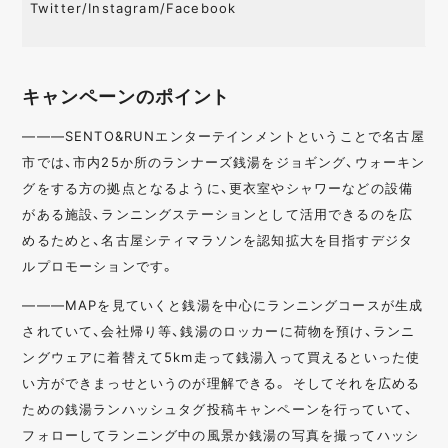
Twitter/Instagram/Facebook
キャンペーンのポイント
———SENTO&RUNエンターテインメントということで名古屋
市では、市内25か所のランナーズ銭湯をジョギング、ウォーキン
グをする方の拠点となるように、更衣室やシャワーなどの設備
がある施設、ランニングステーションとして活用できるのを広
めるためと、名古屋シティマラソンを認知拡大を目指すデジタ
ルプロモーションです。
———MAPを見ていくと銭湯を中心にランニングコースが生成
されていて、会社帰り等、銭湯のロッカーに荷物を預け、ランニ
ングウェアに着替えて5km走って銭湯入って買えるといった使
い方ができまっせというのが理解できる。 そしてそれを広める
ための銭湯ランハッシュタグ投稿キャンペーンを行っていて、
フォローしてランニング中の風景か銭湯の写真を撮ってハッシ