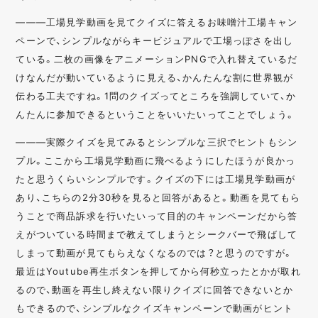
———工場見学動画を見てクイズに答えるお味噌汁工場キャン
ペーンで、シンプルながらキービジュアルで工場っぽさを出し
ている。二枚の画像をアニメーションPNGで入れ替えているだ
けなんだが動いているように見える、かんたんな割に世界観が
伝わる工夫ですね。1問のクイズってところを強調していて、か
んたんに参加できるということをいいたいってことでしょう。
———実際クイズを見てみるとシンプルな三択でヒントもシン
プル。ここから工場見学動画に飛べるようにしたほうが良かっ
たと思うくらいシンプルです。クイズの下には工場見学動画が
あり、こちらの2分30秒を見ると回答があると。動画を見てもら
うことで商品訴求を行いたいって目的のキャンペーンだから答
えがついている時間まで教えてしまうとシークバーで飛ばして
しまって動画が見てもらえなくなるのでは？と思うのですが。
最近はYoutube再生ボタンを押してから何秒立ったとかが取れ
るので、動画を再生し終えない限りクイズに回答できないとか
もできるので、シンプルなクイズキャンペーンで動画がヒント