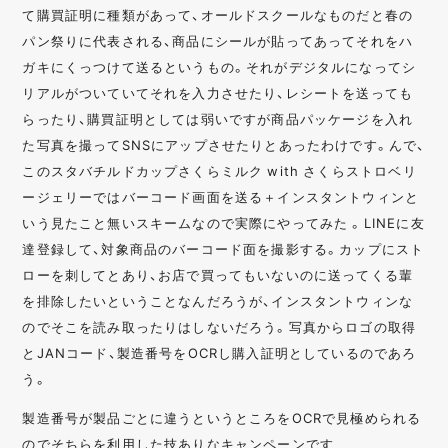
て購買証明に種類があって、オールドスクールなものだと春の
パン祭りに代表される、商品にシールが貼ってあってそれをハ
ガキにくっつけて送るというもの。それがデジタルになってシ
リアルがついていてそれを入力させたり、レシートを送っても
らったり、購買証明としては弱いですが商品パッケージを入れ
た写真を撮ってSNSにアップさせたりとあったわけです。んで、
このスタバチルドカップさくらミルク with さくらストロベリ
ージェリーではバーコード画面を送る＋インスタントウィンと
いう見たこと無いスキームなので実際にやってみた 。LINEに友
達登録して、対象商品のバーコード面を撮影する。カップにスト
ローを刺してとあり、お店で買ってもいないのに送ってくる輩
を排除したいということなんだろうが、インスタントウィンな
のでそこを読み取ったりはしないだろう。写真からロゴの取得
とJANコード、製造番号をOCRし購入証明としているのであろ
う。
製造番号が製品ごとに違うというところをOCRで見極められる
のでそちらを利用した技ありなキャンペーンです