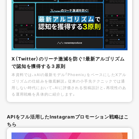
X（Twitter）のリーチ激減を防ぐ！最新アルゴリズム
で認知を獲得する３原則
本資料では、xAIの最新モデル「Phoenix」をベースにしたXアル
ゴリズムの仕組みを徹底解説。従来の小手先テクニックでは通
用しない時代において、AIに評価される投稿設計と、再現性のあ
る運用戦略を具体的に紹介します。
APIをフル活用したInstagramプロモーション戦略はこ
ちら