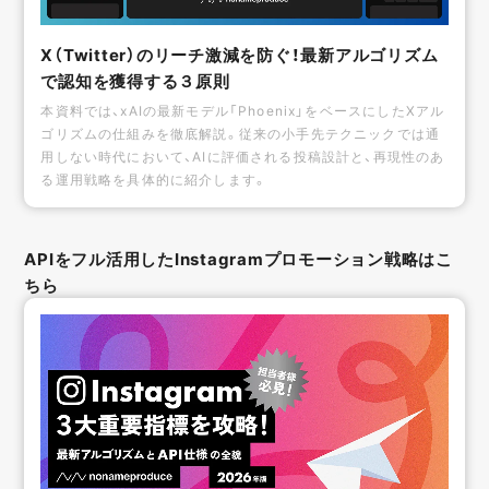
X（Twitter）のリーチ激減を防ぐ！最新アルゴリズム
で認知を獲得する３原則
本資料では、xAIの最新モデル「Phoenix」をベースにしたXアル
ゴリズムの仕組みを徹底解説。従来の小手先テクニックでは通
用しない時代において、AIに評価される投稿設計と、再現性のあ
る運用戦略を具体的に紹介します。
APIをフル活用したInstagramプロモーション戦略はこ
ちら