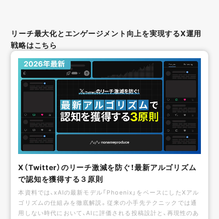
リーチ最大化とエンゲージメント向上を実現するX運用
戦略はこちら
X（Twitter）のリーチ激減を防ぐ！最新アルゴリズム
で認知を獲得する３原則
本資料では、xAIの最新モデル「Phoenix」をベースにしたXアル
ゴリズムの仕組みを徹底解説。従来の小手先テクニックでは通
用しない時代において、AIに評価される投稿設計と、再現性のあ