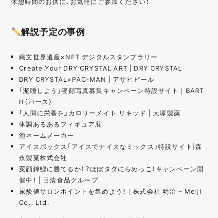
休憩時間のお供に、お気軽にご参加ください！
解説予定の事例
縄文世界遺産×NFT デジタルスタンプラリー
Create Your DRY CRYSTAL ART | DRY CRYSTAL
DRY CRYSTAL×PAC-MAN | アサヒビール
「泥睡しよう」寝顔写真募集キャンペーン特設サイト｜BART
H（バース）
「人間に栄養を」カロリーメイト リキッド | 大塚製薬
体調あるあるフィギュア展
泡ネームメーカー
アイスボックス「アイスでナイスなミックス」特設サイト|森
永製菓株式会社
変顔錦鯉に勝てるか！？ほぼタダにらめっこ！キャンペーン開
催中！ | 日清食品グループ
尿酸値サロンポイントを集めよう！｜株式会社 明治 – Meiji
Co., Ltd.