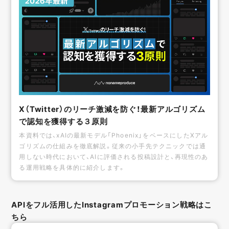
X（Twitter）のリーチ激減を防ぐ！最新アルゴリズム
で認知を獲得する３原則
本資料では、xAIの最新モデル「Phoenix」をベースにしたXアル
ゴリズムの仕組みを徹底解説。従来の小手先テクニックでは通
用しない時代において、AIに評価される投稿設計と、再現性のあ
る運用戦略を具体的に紹介します。
APIをフル活用したInstagramプロモーション戦略はこ
ちら