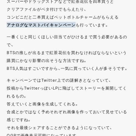
スーパーやドラッグストアなどで紅茶花伝を四本買うと
クリアファイルがベタ付けでもらえたり、
コンビニだと二本買えばペットボトルチャームがもらえる
アナログなマストバイキャンペーン
も行っています。
一番くじと同じくほしい目当てがひけるまで買う必要があるの
で、
BTSの推しが出るまで紅茶花伝を買わなければならないという
購買にかなり影響の出そうな方法ですね。
BTS人気はすごいですから、一気に買っていく人が多そうです。
キャンペーンではTwitter上での謎解きとなっていて、
投稿からTwitterっぽいLPに飛ばしてストーリーを展開してく
れるもの。
答えていくと画像を生成してくれる。
合成とかではなく予めそれぞれ画像を作っておいて見せている
感じですね。
それを最後シェアすることができるようになっていて、
OGPで画像表示可能になっています。