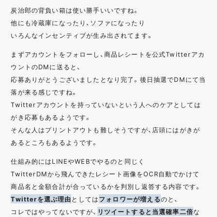
炭治郎の背負い箱は使い勝手いいですね。
他にも冷蔵庫になったり、ソファになったり
いろんなインセンティブが生み出されてます。
まずアカウントをフォローし、商品レシートを公式Twitterアカ
ウントのDMに送ると、
応募ありがとうございましたとなり完了。後日抽選でDMにて当
落が来る感じですね。
Twitterアカウントを持っていないという人へのケアとしては
がき応募もあるようです。
そんな人はプリントアウトも難しそうですが、店頭にはがきが
あるところもあるようです。
仕組み的にはLINEやWEBでやるのと同じく
TwitterDMから飛んできたレシート画像をOCR自動でかけて
商品名と金額合計が合っているかを判別し返答する内容です。
Twitterを選ぶ理由
としては
フォロワーが増える
のと、
コレではやってないですが、
リツイートすると当選確率二倍
な