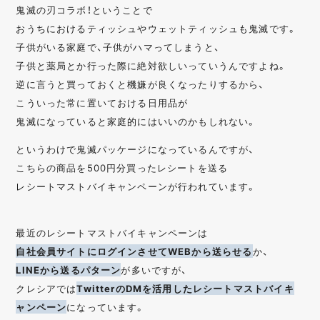
鬼滅の刃コラボ！ということで
おうちにおけるティッシュやウェットティッシュも鬼滅です。
子供がいる家庭で、子供がハマってしまうと、
子供と薬局とか行った際に絶対欲しいっていうんですよね。
逆に言うと買っておくと機嫌が良くなったりするから、
こういった常に置いておける日用品が
鬼滅になっていると家庭的にはいいのかもしれない。
というわけで鬼滅パッケージになっているんですが、
こちらの商品を500円分買ったレシートを送る
レシートマストバイキャンペーンが行われています。
最近のレシートマストバイキャンペーンは
自社会員サイトにログインさせてWEBから送らせる
か、
LINEから送るパターン
が多いですが、
クレシアでは
TwitterのDMを活用したレシートマストバイキ
ャンペーン
になっています。