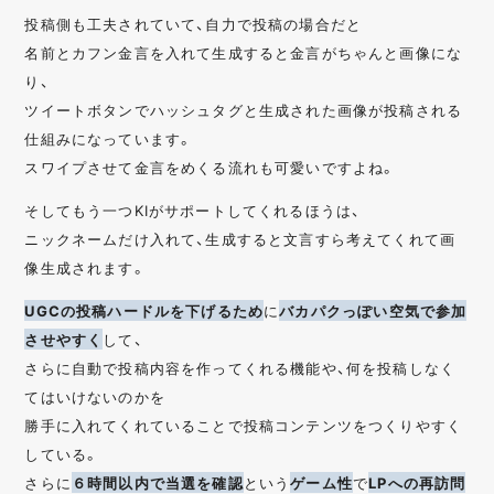
投稿側も工夫されていて、自力で投稿の場合だと
名前とカフン金言を入れて生成すると金言がちゃんと画像にな
り、
ツイートボタンでハッシュタグと生成された画像が投稿される
仕組みになっています。
スワイプさせて金言をめくる流れも可愛いですよね。
そしてもう一つKIがサポートしてくれるほうは、
ニックネームだけ入れて、生成すると文言すら考えてくれて画
像生成されます。
UGCの投稿ハードルを下げるため
に
バカパクっぽい空気で参加
させやすく
して、
さらに自動で投稿内容を作ってくれる機能や、何を投稿しなく
てはいけないのかを
勝手に入れてくれていることで投稿コンテンツをつくりやすく
している。
さらに
６時間以内で当選を確認
という
ゲーム性
で
LPへの再訪問