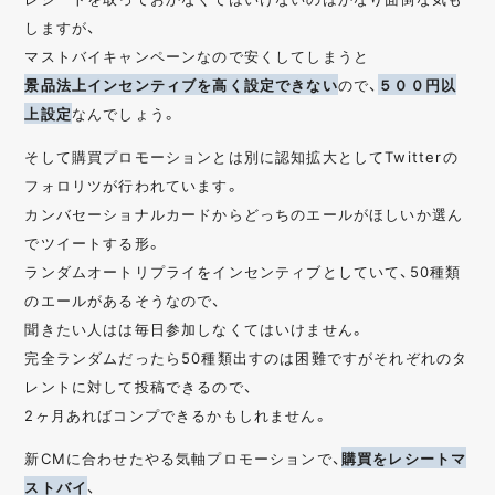
しますが、
マストバイキャンペーンなので安くしてしまうと
景品法上インセンティブを高く設定できない
ので、
５００円以
上設定
なんでしょう。
そして購買プロモーションとは別に認知拡大としてTwitterの
フォロリツが行われています。
カンバセーショナルカードからどっちのエールがほしいか選ん
でツイートする形。
ランダムオートリプライをインセンティブとしていて、50種類
のエールがあるそうなので、
聞きたい人はは毎日参加しなくてはいけません。
完全ランダムだったら50種類出すのは困難ですがそれぞれのタ
レントに対して投稿できるので、
2ヶ月あればコンプできるかもしれません。
新CMに合わせたやる気軸プロモーションで、
購買をレシートマ
ストバイ
、