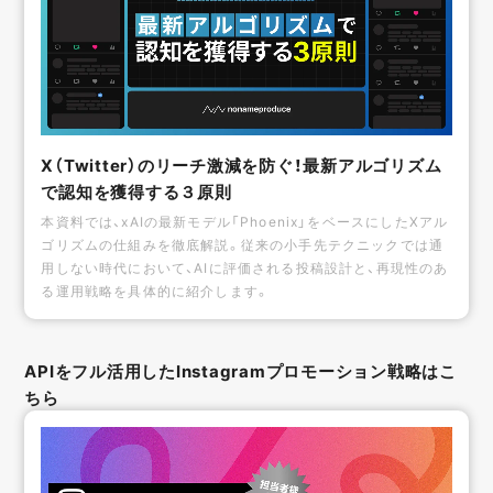
X（Twitter）のリーチ激減を防ぐ！最新アルゴリズム
で認知を獲得する３原則
本資料では、xAIの最新モデル「Phoenix」をベースにしたXアル
ゴリズムの仕組みを徹底解説。従来の小手先テクニックでは通
用しない時代において、AIに評価される投稿設計と、再現性のあ
る運用戦略を具体的に紹介します。
APIをフル活用したInstagramプロモーション戦略はこ
ちら