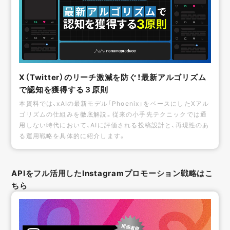
X（Twitter）のリーチ激減を防ぐ！最新アルゴリズム
で認知を獲得する３原則
本資料では、xAIの最新モデル「Phoenix」をベースにしたXアル
ゴリズムの仕組みを徹底解説。従来の小手先テクニックでは通
用しない時代において、AIに評価される投稿設計と、再現性のあ
る運用戦略を具体的に紹介します。
APIをフル活用したInstagramプロモーション戦略はこ
ちら