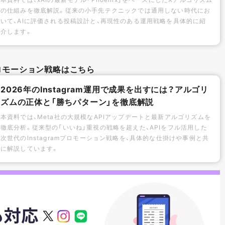
の仕組みを徹底解説。従来の小手先テクニックでは通用しない時代にお
いて、AIに評価される投稿設計と、再現性のある運用戦略を具体的に紹
介します。
mプロモーション戦略はこちら
2026年のInstagram運用で成果を出すには？アルゴリ
ズムの正体と「勝ちパターン」を徹底解説
本資料では、Meta社の大規模なAPIアップデートと最新アルゴリズムを
徹底分析。従来型の「いいね」重視の戦略を超えた、APIをフル活用した
次世代のInstagramプロモーション戦略を、具体的な仕掛けや事例と共
に解説しています。