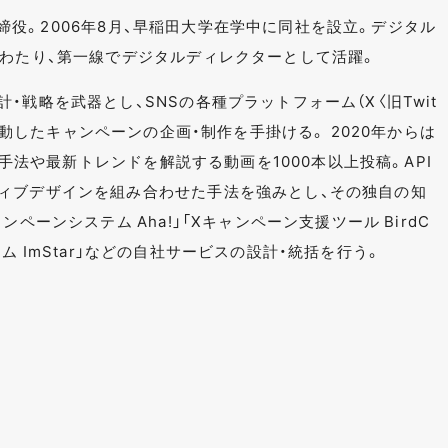
表取締役。2006年8月、早稲田大学在学中に同社を設立。デジタル
にわたり、第一線でデジタルディレクターとして活躍。
・戦略を武器とし、SNSの各種プラットフォーム（X〈旧Twit
など）と連動したキャンペーンの企画・制作を手掛ける。 2020年からは
ンの手法や最新トレンドを解説する動画を1000本以上投稿。API
ィブデザインを組み合わせた手法を強みとし、その独自の知
ペーンシステム Aha!」「Xキャンペーン支援ツール BirdC
システム ImStar」などの自社サービスの設計・統括を行う。