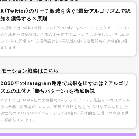
X（Twitter）のリーチ激減を防ぐ！最新アルゴリズムで認
知を獲得する３原則
本資料では、xAIの最新モデル「Phoenix」をベースにしたXアルゴリズム
の仕組みを徹底解説。従来の小手先テクニックでは通用しない時代にお
いて、AIに評価される投稿設計と、再現性のある運用戦略を具体的に紹
介します。
mプロモーション戦略はこちら
2026年のInstagram運用で成果を出すには？アルゴリ
ズムの正体と「勝ちパターン」を徹底解説
本資料では、Meta社の大規模なAPIアップデートと最新アルゴリズムを
徹底分析。従来型の「いいね」重視の戦略を超えた、APIをフル活用した
次世代のInstagramプロモーション戦略を、具体的な仕掛けや事例と共
に解説しています。