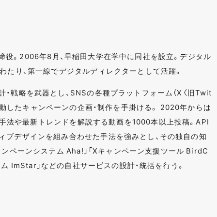
表取締役。2006年8月、早稲田大学在学中に同社を設立。デジタル
にわたり、第一線でデジタルディレクターとして活躍。
・戦略を武器とし、SNSの各種プラットフォーム（X〈旧Twit
など）と連動したキャンペーンの企画・制作を手掛ける。 2020年からは
ンの手法や最新トレンドを解説する動画を1000本以上投稿。API
ィブデザインを組み合わせた手法を強みとし、その独自の知
ペーンシステム Aha!」「Xキャンペーン支援ツール BirdC
システム ImStar」などの自社サービスの設計・統括を行う。