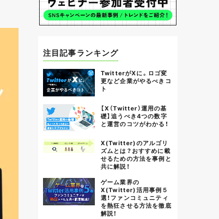
注目記事ランキング
TwitterがXに。ロゴ変
更など企業がやるべきコ
ト
【X（Twitter）運用の基
礎】追うべき4つの数字
と運営のコツがわかる！
X(Twitter)のアルゴリ
ズムとは？おすすめに載
せるための方法を事例と
共に解説！
ゲーム業界の
X(Twitter)活用事例５
選！ファンコミュニティ
を熱狂させる方法を徹底
解説！