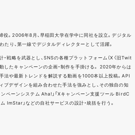
表取締役。2006年8月、早稲田大学在学中に同社を設立。デジタル
にわたり、第一線でデジタルディレクターとして活躍。
・戦略を武器とし、SNSの各種プラットフォーム（X〈旧Twit
など）と連動したキャンペーンの企画・制作を手掛ける。 2020年からは
ンの手法や最新トレンドを解説する動画を1000本以上投稿。API
ィブデザインを組み合わせた手法を強みとし、その独自の知
ペーンシステム Aha!」「Xキャンペーン支援ツール BirdC
システム ImStar」などの自社サービスの設計・統括を行う。