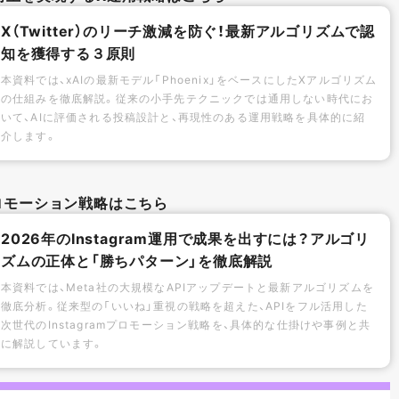
X（Twitter）のリーチ激減を防ぐ！最新アルゴリズムで認
知を獲得する３原則
本資料では、xAIの最新モデル「Phoenix」をベースにしたXアルゴリズム
の仕組みを徹底解説。従来の小手先テクニックでは通用しない時代にお
いて、AIに評価される投稿設計と、再現性のある運用戦略を具体的に紹
介します。
mプロモーション戦略はこちら
2026年のInstagram運用で成果を出すには？アルゴリ
ズムの正体と「勝ちパターン」を徹底解説
本資料では、Meta社の大規模なAPIアップデートと最新アルゴリズムを
徹底分析。従来型の「いいね」重視の戦略を超えた、APIをフル活用した
次世代のInstagramプロモーション戦略を、具体的な仕掛けや事例と共
に解説しています。