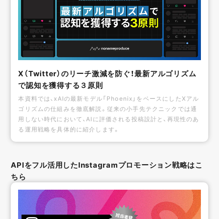
X（Twitter）のリーチ激減を防ぐ！最新アルゴリズム
で認知を獲得する３原則
本資料では、xAIの最新モデル「Phoenix」をベースにしたXアル
ゴリズムの仕組みを徹底解説。従来の小手先テクニックでは通
用しない時代において、AIに評価される投稿設計と、再現性のあ
る運用戦略を具体的に紹介します。
APIをフル活用したInstagramプロモーション戦略はこ
ちら