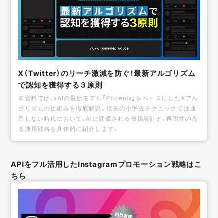
X（Twitter）のリーチ激減を防ぐ！最新アルゴリズム
で認知を獲得する３原則
本資料では、xAIの最新モデル「Phoenix」をベースにしたXアル
ゴリズムの仕組みを徹底解説。従来の小手先テクニックでは通
用しない時代において、AIに評価される投稿設計と、再現性のあ
る運用戦略を具体的に紹介します。
APIをフル活用したInstagramプロモーション戦略はこ
ちら