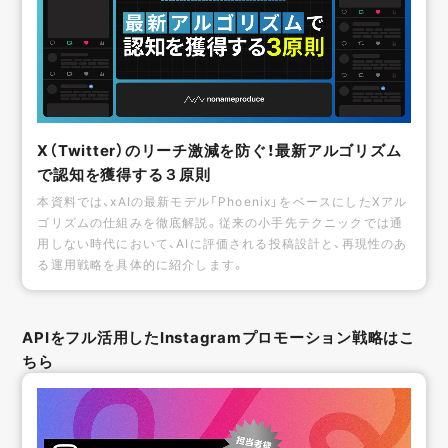
X（Twitter）のリーチ激減を防ぐ！最新アルゴリズム
で認知を獲得する３原則
本資料では、xAIの最新モデル「Phoenix」をベースにしたXアル
ゴリズムの仕組みを徹底解説。従来の小手先テクニックでは通
用しない時代において、AIに評価される投稿設計と、再現性のあ
る運用戦略を具体的に紹介します。
APIをフル活用したInstagramプロモーション戦略はこ
ちら