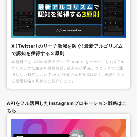
X（Twitter）のリーチ激減を防ぐ！最新アルゴリズム
で認知を獲得する３原則
本資料では、xAIの最新モデル「Phoenix」をベースにしたXアル
ゴリズムの仕組みを徹底解説。従来の小手先テクニックでは通
用しない時代において、AIに評価される投稿設計と、再現性のあ
る運用戦略を具体的に紹介します。
APIをフル活用したInstagramプロモーション戦略はこ
ちら