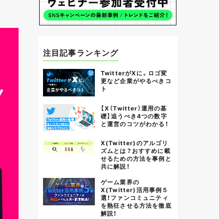
注目記事ランキング
TwitterがXに。ロゴ変
更など企業がやるべきコ
ト
【X（Twitter）運用の基
礎】追うべき4つの数字
と運営のコツがわかる！
X(Twitter)のアルゴリ
ズムとは？おすすめに載
せるための方法を事例と
共に解説！
ゲーム業界の
X(Twitter)活用事例５
選！ファンコミュニティ
を熱狂させる方法を徹底
解説！