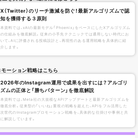
X（Twitter）のリーチ激減を防ぐ！最新アルゴリズムで認
知を獲得する３原則
本資料では、xAIの最新モデル「Phoenix」をベースにしたXアルゴリズム
の仕組みを徹底解説。従来の小手先テクニックでは通用しない時代にお
いて、AIに評価される投稿設計と、再現性のある運用戦略を具体的に紹
介します。
mプロモーション戦略はこちら
2026年のInstagram運用で成果を出すには？アルゴリ
ズムの正体と「勝ちパターン」を徹底解説
本資料では、Meta社の大規模なAPIアップデートと最新アルゴリズムを
徹底分析。従来型の「いいね」重視の戦略を超えた、APIをフル活用した
次世代のInstagramプロモーション戦略を、具体的な仕掛けや事例と共
に解説しています。