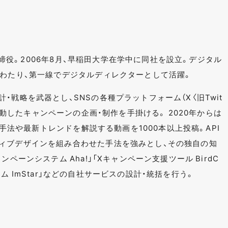
表取締役。2006年8月、早稲田大学在学中に同社を設立。デジタル
にわたり、第一線でデジタルディレクターとして活躍。
・戦略を武器とし、SNSの各種プラットフォーム（X〈旧Twit
など）と連動したキャンペーンの企画・制作を手掛ける。 2020年からは
ンの手法や最新トレンドを解説する動画を1000本以上投稿。API
ィブデザインを組み合わせた手法を強みとし、その独自の知
ペーンシステム Aha!」「Xキャンペーン支援ツール BirdC
システム ImStar」などの自社サービスの設計・統括を行う。