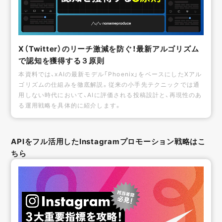
X（Twitter）のリーチ激減を防ぐ！最新アルゴリズム
で認知を獲得する３原則
本資料では、xAIの最新モデル「Phoenix」をベースにしたXアル
ゴリズムの仕組みを徹底解説。従来の小手先テクニックでは通
用しない時代において、AIに評価される投稿設計と、再現性のあ
る運用戦略を具体的に紹介します。
APIをフル活用したInstagramプロモーション戦略はこ
ちら