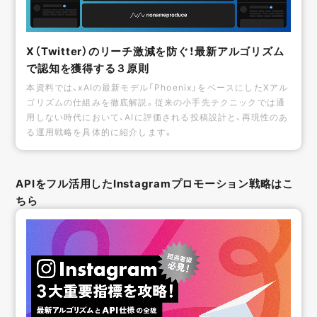
X（Twitter）のリーチ激減を防ぐ！最新アルゴリズム
で認知を獲得する３原則
本資料では、xAIの最新モデル「Phoenix」をベースにしたXアル
ゴリズムの仕組みを徹底解説。従来の小手先テクニックでは通
用しない時代において、AIに評価される投稿設計と、再現性のあ
る運用戦略を具体的に紹介します。
APIをフル活用したInstagramプロモーション戦略はこ
ちら