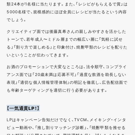
類24本が1名様に当たります。また、「レシピがもらえるで賞」は
5000名様で、規模感的にほぼ全員にレシピが当たるという内容
でしょう。
クリエイティブ面では後藤真希さんの親しみやすさを活かした
トーンで、若年成人〜ミドル層までの幅広い層に「気軽に試せ
る」「割り方で楽しめる」と印象付け、焼酎甲類のレシピを配りた
いということが伝わってきます。
お酒のプロモーションで大変なところは、法令順守、コンプライ
アンス面では「20歳未満は応募不可」「過度な飲酒を助長しない
表現」「適切な個人情報管理体制」の明記を徹底し、広告配信面で
も年齢ターゲティングを適切に行う必要があります。
【一気通貫LP！】
LPはキャンペーン告知だけでなく、TVCM、メイキング・インタ
ビュー動画や、「推し割りマッチング診断」、「焼酎甲類を推せる