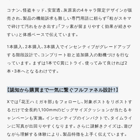
コナン、怪盗キッド、安室透、灰原哀の4キャラ限定デザインが販
売され、製品の機能訴求も難しい専門用語に頼らず「粒がスキマ
で砕けて汚れをかき出す」「フッ素が留まりやすく効果が続きや
すい」と体感ベースで伝えています。
1本購入、2本購入、3本購入でインセンティブがグレードアップ
する階段設計で、コンプリート欲と追加購入の動機づけを行な
っています。まずは1本でC賞にトライ、使ってみて良ければ2
本・3本へとなるわけです。
【認知から購買まで一気に繋ぐフルファネル設計！】
Xでは「花王ハミガキ部」をフォローし、対象ポストをリポストす
るだけで全長約1,100mmのビッグサイズクッションが当たるキ
ャンペーンも実施。インセンティブのインパクトで、タイムライ
ンに写真が出回りやすくなります。さらに謎解きクイズは、遊び
ながら理解する体験により、製品特徴を上手く伝えています。