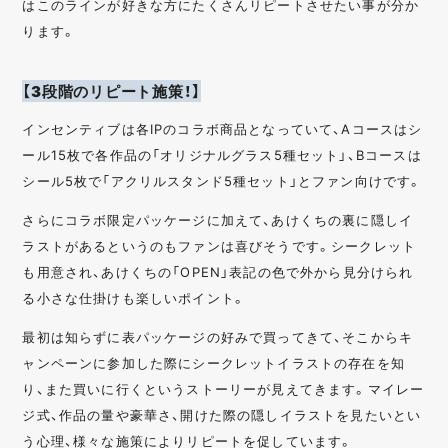
はこのラインが好きな方にたくさんリピートさせたい事が分か
ります。
【3段階のリピート施策！】
インセンティブは各IPのコラボ商品となっていて、Aコースはシ
ール15枚で各作品の「オリジナルグラス5種セット」、Bコースは
シール5枚で「アクリルスタンド5種セット」とファン向けです。
さらにコラボ限定パッケージに加えて、あけくちの裏に隠しイ
ラストがあるというのもファンは喜びそうです。シークレット
も用意され、あけくちの「OPEN」表記の色で外から見分けられ
る小さな仕掛けも楽しいポイント。
最初は知らずに表パッケージの好みで買ってきて、そこからキ
ャンペーンに参加した際にシークレットイラストの存在を知
り、また買いに行くというストーリーが見えてきます。マイレー
ジ式、作品の量や豪華さ、開けた際の隠しイラストを見たいとい
う心理、様々な施策によりリピートを促しています。