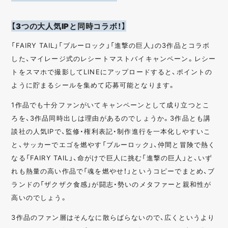
【3つの大人気IPと同時コラボ！】
「FAIRY TAIL」「ブルーロック」「進撃の巨人」の3作品とコラボ
した、マイレージ式のレシートマストバイキャンペーン。レシー
トをスマホで撮影してLINEにアップロードすると、ポイントの
ように貯まるシールを集めて応募可能となります。
1作品でも十分ファンがいてキャンペーンとして成り立つとこ
ろを、3作品同時出しは理由があるのでしょうか。3作品とも講
談社の人気IPで、監修・権利表記・制作進行を一本化しやすいこ
と、サッカーでエゴを燃やす「ブルーロック」、仲間と冒険で熱く
なる「FAIRY TAIL」、命がけで巨人に挑む「進撃の巨人」と、いず
れも熱量の高い作品で「魂を燃やせ！」というコピーでまとめ、ブ
ランドの「ザクザク食感」が闘志・勢いのメタファーと親和性が
高いのでしょう。
3作品のファン層はそんなに散らばらないので、広くというより