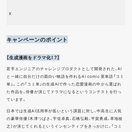
X
キャンペーンのポイント
【生成漫画をドラマ化！？】
若手エンジニアのチャレンジプロダクトとして開発された、AI
と一緒に自分だけの面白い物語を作れるAI comic 英単語「コミ
単」。この「コミ単」の生成AIで作った恋愛漫画の中から選ばれ
た作品を、俳優が演じてドラマになるというコンテストを行っ
ています。
日本では生成AI活用率が低いという課題に対し、中高生に人気
の豪華俳優（木津つばさ、宇佐卓真、石橋弘毅、平賀勇成、草地稜
之）が演じてくれるというインセンティブをきっかけに、「コミ