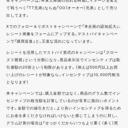
本キャンペーンは、年末大掃除の売れる時期にイメージを変え
て戦うべく「TT兄弟」ならぬ「OO（オーオー）兄弟」 として売り
出してます。
Xでのフォロー＆リポストキャンペーンで「本企画の認知拡大」、
レシート画像をフォームにアップする、マストバイキャンペー
ンで「購買促進」と、王道な流れになっています。
レシートを活用したマストバイ形式のキャンペーンは「クロー
ズド懸賞」という分類になり、景品表示法でインセンティブは取
引価額の20倍という制限があります。（例えば500円以上お買
い上げのレシートが対象なら、インセンティブは10,000円相当
となります）
本キャンペーンでは、購入金額ではなく、商品のグラム数でイン
センティブの相当額を計算しているのが非常に面白いポイント
です。金額での線引きだと、より良いインセンティブを得るため
にお金を多くださなければいけないと感じてしまうのに対し、
グラム計算の場合は「せっかくだからいつもより重く（多く）買