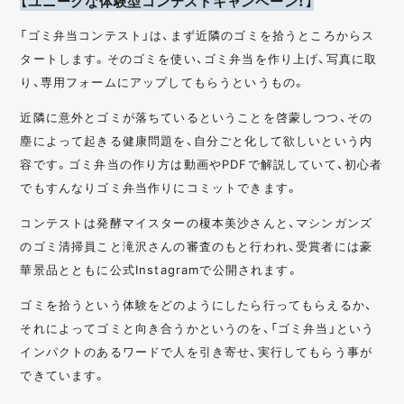
【ユニークな体験型コンテストキャンペーン！】
「ゴミ弁当コンテスト」は、まず近隣のゴミを拾うところからス
タートします。そのゴミを使い、ゴミ弁当を作り上げ、写真に取
り、専用フォームにアップしてもらうというもの。
近隣に意外とゴミが落ちているということを啓蒙しつつ、その
塵によって起きる健康問題を、自分ごと化して欲しいという内
容です。ゴミ弁当の作り方は動画やPDFで解説していて、初心者
でもすんなりゴミ弁当作りにコミットできます。
コンテストは発酵マイスターの榎本美沙さんと、マシンガンズ
のゴミ清掃員こと滝沢さんの審査のもと行われ、受賞者には豪
華景品とともに公式Instagramで公開されます。
ゴミを拾うという体験をどのようにしたら行ってもらえるか、
それによってゴミと向き合うかというのを、「ゴミ弁当」という
インパクトのあるワードで人を引き寄せ、実行してもらう事が
できています。