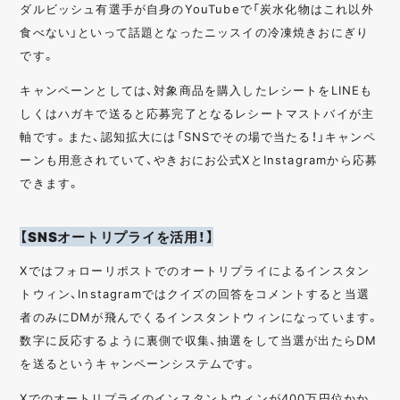
ダルビッシュ有選手が自身のYouTubeで「炭水化物はこれ以外
食べない」といって話題となったニッスイの冷凍焼きおにぎり
です。
キャンペーンとしては、対象商品を購入したレシートをLINEも
しくはハガキで送ると応募完了となるレシートマストバイが主
軸です。また、認知拡大には「SNSでその場で当たる！」キャンペ
ーンも用意されていて、やきおにお公式XとInstagramから応募
できます。
【SNSオートリプライを活用！】
Xではフォローリポストでのオートリプライによるインスタン
トウィン、Instagramではクイズの回答をコメントすると当選
者のみにDMが飛んでくるインスタントウィンになっています。
数字に反応するように裏側で収集、抽選をして当選が出たらDM
を送るというキャンペーンシステムです。
Xでのオートリプライのインスタントウィンが400万円位かか