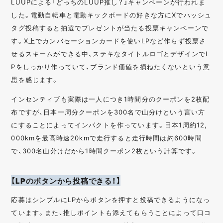
LUUPによる「どっちのLUUP推し？」キャンペーンが行われま
した。電動自転車と電動キックボードの好きな方にXでハッシュ
タグ投稿すると抽選でプレゼントが当たる投票キャンペーンで
す。X上でカンバセーションカードを使いLPなど作らず投票さ
せるスキームができる中、ステキなタイトルロゴとデザインでL
Pをしっかり作っていて、ブランド価値を損ねたくないという意
思を感じます。
インセンティブも実際は一人につき1時間分のクーポンを2枚配
布ですが、日本一周分クーポンを300名で山分けという言い方
にすることによってインパクトを作っています。日本1周約12,
000kmを最高時速20kmで走行すると走行時間は約600時間
で、300名山分けだから1時間クーポン2枚という計算です。
【LPのボタンから投稿できる！】
応募はシンプルにLPからボタンを押すと投稿できるようになっ
ています。また、推しポイントも添えてもらうことによって口コ