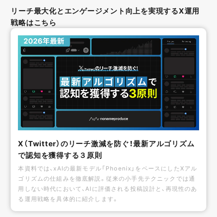
リーチ最大化とエンゲージメント向上を実現するX運用
戦略はこちら
X（Twitter）のリーチ激減を防ぐ！最新アルゴリズム
で認知を獲得する３原則
本資料では、xAIの最新モデル「Phoenix」をベースにしたXアル
ゴリズムの仕組みを徹底解説。従来の小手先テクニックでは通
用しない時代において、AIに評価される投稿設計と、再現性のあ
る運用戦略を具体的に紹介します。