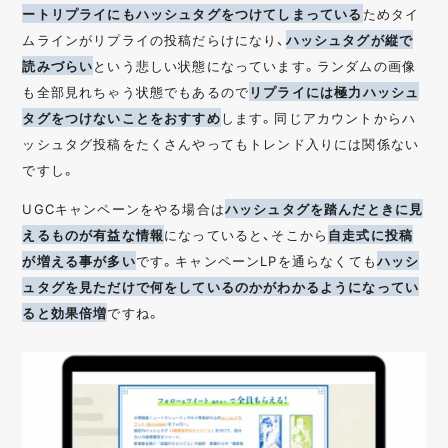
ートリプライにもハッシュタグをつけてしまっている
ためタイ
ムラインがリプライの投稿だらけになり、
ハッシュタグが縦で
読みづらい
という悲しい状態になっています。ランダムの画像
も全部見れちゃう状態でもあるので
リプライには極力ハッシュ
タグをつけないことをおすすめ
します。同じアカウントからハ
ッシュタグ投稿をたくさんやってもトレンド入りには関係ない
ですし。
UGCキャンペーンをやる場合は
ハッシュタグを踏んだときに見
えるものが有益な情報
になっていると、そこから
自走式に投稿
が増える事が多い
です。キャンペーンLPを通らなくても
ハッシ
ュタグを見ただけで何をしているのかがわかるようになってい
ると効果倍増
ですね。