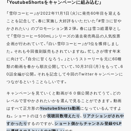
「YoutubeShortsをキャンペーンに組み込む」
「雪印コーヒー」が2022年11月1日（火）に発売60年目を迎える
ことを記念して、春に実施し大好評をいただいた「#雪コに甘や
かされたい」 のプロモ―ション第２弾。春には雪コ総選挙とし
て「雪印コーヒー500mL」シリーズの過去発売商品の人気投票
企画が行われていて、「白い雪印コーヒー」が1位を獲得しまし
た。それも今回復刻販売もされていますね。忙しさが増す年末
に向けて、「自分に甘くなろう。」というストーリーを元に60種
類の動画を春から順次公開していて、10月31日（月）をもって、6
0話全編が公開。それを記念して今回のTwitterキャンペーンに
つながるということらしいです。
キャンペーンを見ていくと動画が６０個公開されてうて、どの
レベルで甘やかされたいかを選んで見ることができます。動画
はすべて正方形の
YoutubeShorts動画
になっているんですよ
ね。ショートのほうが
視聴回数増えたり
、
リアクションがされや
すかったり
するのですが、
ショート側からチャンネル登録やLP
に遷移させるというのが難しい
です。