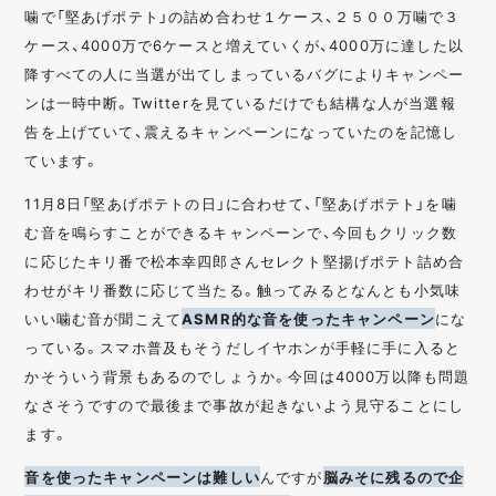
噛で「堅あげポテト」の詰め合わせ１ケース、２５００万噛で３
ケース、4000万で6ケースと増えていくが、4000万に達した以
降すべての人に当選が出てしまっているバグによりキャンペー
ンは一時中断。Twitterを見ているだけでも結構な人が当選報
告を上げていて、震えるキャンペーンになっていたのを記憶し
ています。
11月8日「堅あげポテトの日」に合わせて、「堅あげポテト」を噛
む音を鳴らすことができるキャンペーンで、今回もクリック数
に応じたキリ番で松本幸四郎さんセレクト堅揚げポテト詰め合
わせがキリ番数に応じて当たる。触ってみるとなんとも小気味
いい噛む音が聞こえて
ASMR的な音を使ったキャンペーン
にな
っている。スマホ普及もそうだしイヤホンが手軽に手に入ると
かそういう背景もあるのでしょうか。今回は4000万以降も問題
なさそうですので最後まで事故が起きないよう見守ることにし
ます。
音を使ったキャンペーンは難しい
んですが
脳みそに残るので企