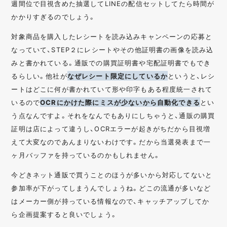
週間位で目視含めた抽選してLINEの配信セットしてたら時間が
かかりすぎるのでしょう。
対象商品を購入したレシートを読み込みキャンペーンの応募と
なっていて、STEP２にレシートやその他証明書の画像を読み込
みと書かれている。通販での購買証明書や宅配証明書でもでき
るらしい。他社が
なぜレシート限定にしているか
というと、レシ
ートはどこに何が書かれていて形や印字もある程度統一されて
いるので
OCRにかけた際にミスが少ないから自動化できる
とい
う点なんですよ。それをなんでもありにしちゃうと、通販の購買
証明は店によって違うし、OCRエラーが起きがちだから目視増
えて大変なのであんまりないわけです。だから当選発表まで一
ヶ月バッファを持っているのかもしれません。
今どきネット通販で買うことのほうが多いから対応してないと
参加率が下がってしまうんでしょうね。どこの流通が多いなど
はメーカー側が持っている情報なので、キャッチアップしてか
ら企画提案すると良いでしょう。