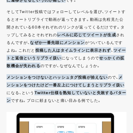
そしてTwitter投稿ではフォローしてレベルを選び、ツイートす
るとオートリプライで動画が返ってきます。動画は先程見た公
開されている60本それぞれのリンクが返ってくるだけです。タ
ップしてみるとそれぞれの
レベルに応じてツイートが生成
され
るんですが、
なぜか一番先頭にメンション
がついているんです
よね。これだと
投稿した人はタイムラインに表示されず
、
ツイー
トと返信というリプライ扱い
になってしまうので
せっかくの拡
散機会が失われる
のですが、なぜなんでしょうか。
メンションをつけないとハッシュタグ投稿が拾えない
ので、
メ
ンションをつけたけど一番左上につけてしまうとリプライ扱い
になる、という
Twitter仕様を熟知していないと失敗するパター
ン
ですね。プロに頼まないと痛い目みる例でした。