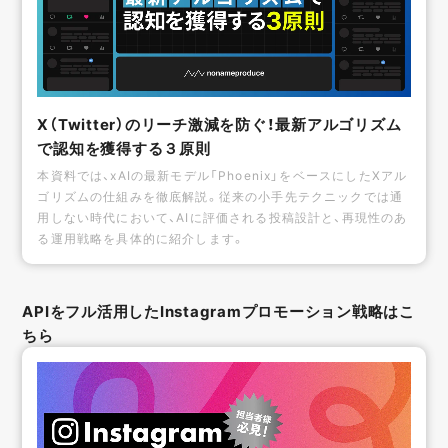
X（Twitter）のリーチ激減を防ぐ！最新アルゴリズム
で認知を獲得する３原則
本資料では、xAIの最新モデル「Phoenix」をベースにしたXアル
ゴリズムの仕組みを徹底解説。従来の小手先テクニックでは通
用しない時代において、AIに評価される投稿設計と、再現性のあ
る運用戦略を具体的に紹介します。
APIをフル活用したInstagramプロモーション戦略はこ
ちら