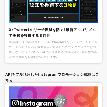
X（Twitter）のリーチ激減を防ぐ！最新アルゴリズム
で認知を獲得する３原則
本資料では、xAIの最新モデル「Phoenix」をベースにしたXアル
ゴリズムの仕組みを徹底解説。従来の小手先テクニックでは通
用しない時代において、AIに評価される投稿設計と、再現性のあ
る運用戦略を具体的に紹介します。
APIをフル活用したInstagramプロモーション戦略はこ
ちら