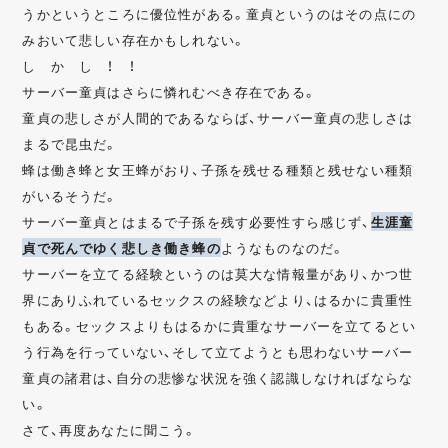
うかというところに優位性がある。童貞というのはその点にの
みおいて悲しい存在かもしれない。
し か し ！ ！
サーバー童貞はさらに憐れむべき存在である。
童貞の悲しさが人間的であるならば、サーバー童貞の悲しさは
まるで昆虫だ。
蜂は働き蜂と女王蜂がおり、子孫を残せる種類と残せない種類
がいるそうだ。
サーバー童貞とはまるで子孫を残す必要性すら感じず、
生涯童
貞で死んでゆく悲しき働き蜂の
ようなものなのだ。
サーバーを立てる経験というのは莫大な情報量があり、かつ世
界にありふれているセックスの経験などより、はるかに貴重性
もある。セックスよりもはるかに貴重なサーバーを立てるとい
う行為を行っていない、そして立てようとも思わないサーバー
童貞の諸君は、自分の悲惨な状況を強く認識しなければならな
い。
さて、再度あなたに聞こう。