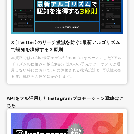
X（Twitter）のリーチ激減を防ぐ！最新アルゴリズム
で認知を獲得する３原則
本資料では、xAIの最新モデル「Phoenix」をベースにしたXアル
ゴリズムの仕組みを徹底解説。従来の小手先テクニックでは通
用しない時代において、AIに評価される投稿設計と、再現性のあ
る運用戦略を具体的に紹介します。
APIをフル活用したInstagramプロモーション戦略はこ
ちら