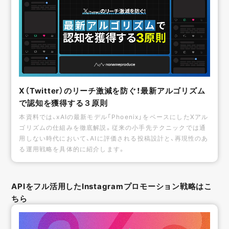
X（Twitter）のリーチ激減を防ぐ！最新アルゴリズム
で認知を獲得する３原則
本資料では、xAIの最新モデル「Phoenix」をベースにしたXアル
ゴリズムの仕組みを徹底解説。従来の小手先テクニックでは通
用しない時代において、AIに評価される投稿設計と、再現性のあ
る運用戦略を具体的に紹介します。
APIをフル活用したInstagramプロモーション戦略はこ
ちら