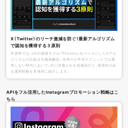
X（Twitter）のリーチ激減を防ぐ！最新アルゴリズム
で認知を獲得する３原則
本資料では、xAIの最新モデル「Phoenix」をベースにしたXアル
ゴリズムの仕組みを徹底解説。従来の小手先テクニックでは通
用しない時代において、AIに評価される投稿設計と、再現性のあ
る運用戦略を具体的に紹介します。
APIをフル活用したInstagramプロモーション戦略はこ
ちら