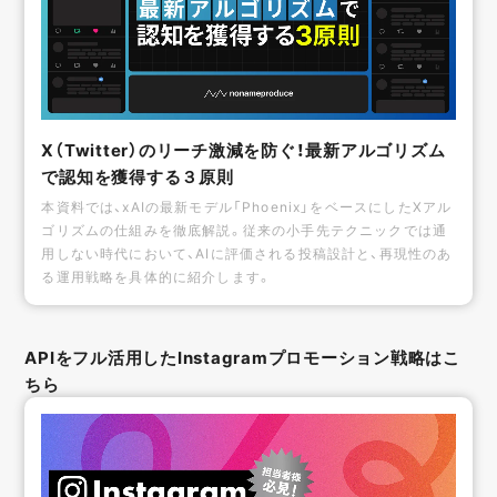
X（Twitter）のリーチ激減を防ぐ！最新アルゴリズム
で認知を獲得する３原則
本資料では、xAIの最新モデル「Phoenix」をベースにしたXアル
ゴリズムの仕組みを徹底解説。従来の小手先テクニックでは通
用しない時代において、AIに評価される投稿設計と、再現性のあ
る運用戦略を具体的に紹介します。
APIをフル活用したInstagramプロモーション戦略はこ
ちら