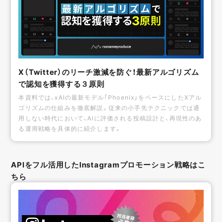
X（Twitter）のリーチ激減を防ぐ！最新アルゴリズム
で認知を獲得する３原則
本資料では、xAIの最新モデル「Phoenix」をベースにしたXアル
ゴリズムの仕組みを徹底解説。従来の小手先テクニックでは通
用しない時代において、AIに評価される投稿設計と、再現性のあ
る運用戦略を具体的に紹介します。
APIをフル活用したInstagramプロモーション戦略はこ
ちら