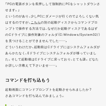
「PCの電源ボタンを長押しして強制的にPCをシャットダウンさ
せます。」
というのがあり、少しPCにダメージが行くのでよろしくない気
はするのですが、
こちら
の別の起動ディスクからコマンドプロ
ンプトで操作する方法では、なぜだか起動ディスクであるはず
のCドライブに操作対象のフォルダ（C:Windows/System32/）
を見つけることができませんでした……。
どういうわけだか、起動前はCドライブにはシステムフォルダが
あらかたなく、Eドライブにシステムフォルダが移っていまし
た。そして起動後はCドライブに戻っており、とても謎。どなた
か詳しい方教えて下さいませ……。
コマンドを打ち込もう
起動画面にコマンドプロンプトを起動させられましたか？
さあコマンドを打ち込んでみましょう。