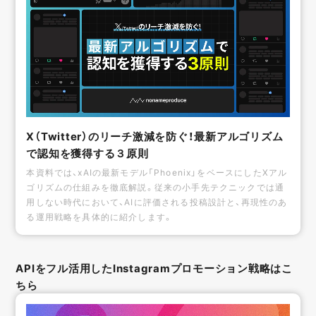
X（Twitter）のリーチ激減を防ぐ！最新アルゴリズム
で認知を獲得する３原則
本資料では、xAIの最新モデル「Phoenix」をベースにしたXアル
ゴリズムの仕組みを徹底解説。従来の小手先テクニックでは通
用しない時代において、AIに評価される投稿設計と、再現性のあ
る運用戦略を具体的に紹介します。
APIをフル活用したInstagramプロモーション戦略はこ
ちら