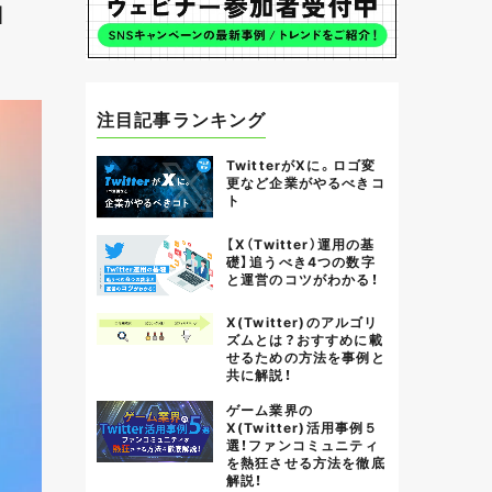
」
注目記事ランキング
TwitterがXに。ロゴ変
更など企業がやるべきコ
ト
【X（Twitter）運用の基
礎】追うべき4つの数字
と運営のコツがわかる！
X(Twitter)のアルゴリ
ズムとは？おすすめに載
せるための方法を事例と
共に解説！
ゲーム業界の
X(Twitter)活用事例５
選！ファンコミュニティ
を熱狂させる方法を徹底
解説！