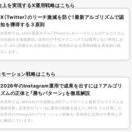
向上を実現するX運用戦略はこちら
X（Twitter）のリーチ激減を防ぐ！最新アルゴリズムで認
知を獲得する３原則
本資料では、xAIの最新モデル「Phoenix」をベースにしたXアルゴリズム
の仕組みを徹底解説。従来の小手先テクニックでは通用しない時代にお
いて、AIに評価される投稿設計と、再現性のある運用戦略を具体的に紹
介します。
mプロモーション戦略はこちら
2026年のInstagram運用で成果を出すには？アルゴリ
ズムの正体と「勝ちパターン」を徹底解説
本資料では、Meta社の大規模なAPIアップデートと最新アルゴリズムを
徹底分析。従来型の「いいね」重視の戦略を超えた、APIをフル活用した
次世代のInstagramプロモーション戦略を、具体的な仕掛けや事例と共
に解説しています。