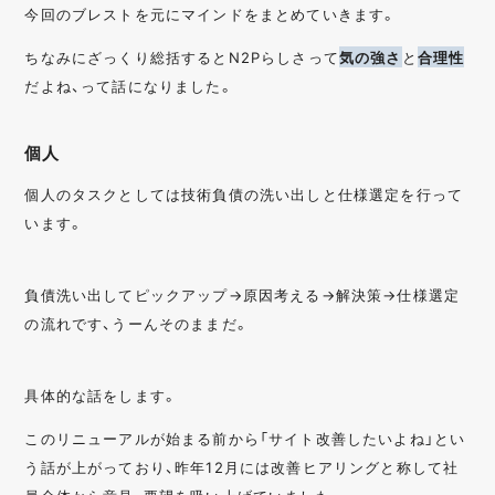
今回のブレストを元にマインドをまとめていきます。
ちなみにざっくり総括するとN2Pらしさって
気の強さ
と
合理性
だよね、って話になりました。
個人
個人のタスクとしては技術負債の洗い出しと仕様選定を行って
います。
負債洗い出してピックアップ→原因考える→解決策→仕様選定
の流れです、うーんそのままだ。
具体的な話をします。
このリニューアルが始まる前から「サイト改善したいよね」とい
う話が上がっており、昨年12月には改善ヒアリングと称して社