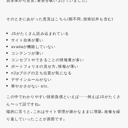
員全体から意見、要望を吸い上げていました。
そのときにあがった意見はこちら(順不同、技術以外も含む)
JSがたくさん読み込まれている
サイト自体が重い
avadaが機能していない
コンテンツが薄い
コンセプトやできることの情報量が多い
ポートフォリオの見せ方、情報が薄い
n2pブログの立ち位置が気になる
デザインルールがない
華やかさがない etc.
この中でわかりやすい技術負債といえば……例えばJSがたくさ
ん〜って話ですね。
端的に言うと、これはサイト管理が疎かなままに増築、改修を繰
り返していったことが原因です。