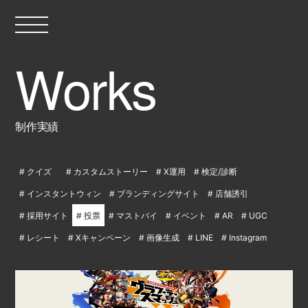
制作実績
クイズ
カスタムストーリー
X運用
検定/診断
インスタントウィン
ブランディングサイト
店舗誘引
採用サイト
投票
マストバイ
イベント
AR
UGC
レシート
Xキャンペーン
画像生成
LINE
Instagram