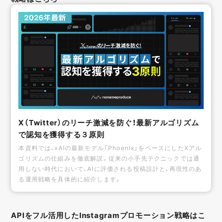
X（Twitter）のリーチ激減を防ぐ！最新アルゴリズム
で認知を獲得する３原則
本資料では、xAIの最新モデル「Phoenix」をベースにしたXアル
ゴリズムの仕組みを徹底解説。従来の小手先テクニックでは通
用しない時代において、AIに評価される投稿設計と、再現性のあ
る運用戦略を具体的に紹介します。
APIをフル活用したInstagramプロモーション戦略はこ